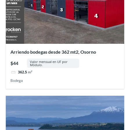
Arriendo bodegas desde 362 mt2, Osorno
Valor mensual en UF por
$44
Módulo.
362.5
m²
Bodega