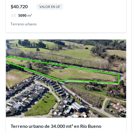
ms2
$40.720
VALOR EN UF
5090
m²
Terreno urbano
Terreno urbano de 34.000 mt² en Río Bueno