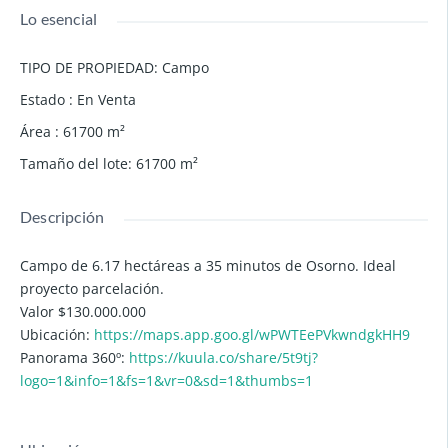
Lo esencial
TIPO DE PROPIEDAD
:
Campo
Estado
:
En Venta
Área
:
61700
m²
Tamaño del lote
:
61700
m²
Descripción
Campo de 6.17 hectáreas a 35 minutos de Osorno. Ideal
proyecto parcelación.
Valor $130.000.000
Ubicación:
https://maps.app.goo.gl/wPWTEePVkwndgkHH9
Panorama 360º:
https://kuula.co/share/5t9tj?
logo=1&info=1&fs=1&vr=0&sd=1&thumbs=1