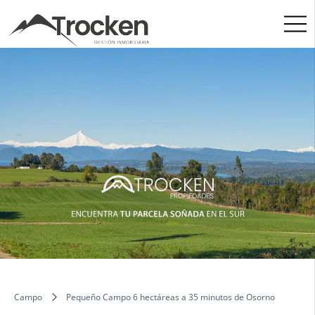
Skip
to
content
Campo
Pequeño Campo 6 hectáreas a 35 minutos de Osorno