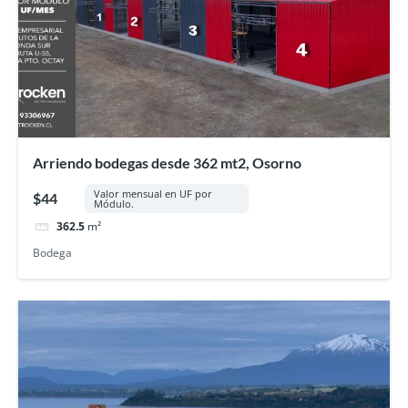
Arriendo bodegas desde 362 mt2, Osorno
Valor mensual en UF por
$44
Módulo.
362.5
m²
Bodega