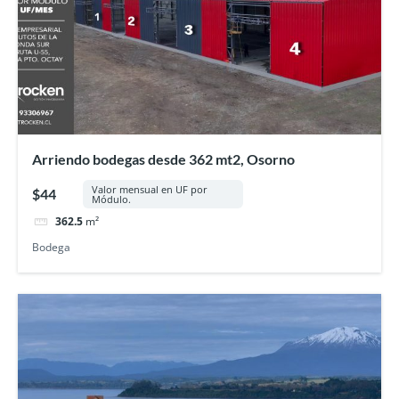
Arriendo bodegas desde 362 mt2, Osorno
Valor mensual en UF por
$44
Módulo.
362.5
m²
Bodega