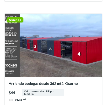
Arriendo
Arriendo bodegas desde 362 mt2, Osorno
Valor mensual en UF por
$44
Módulo.
362.5
m²