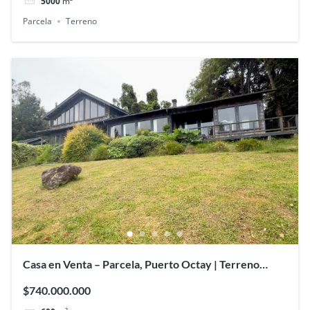
5000
m²
Parcela
Terreno
Casa en Venta – Parcela, Puerto Octay | Terreno
12.400 mt2/380 mt2
$740.000.000